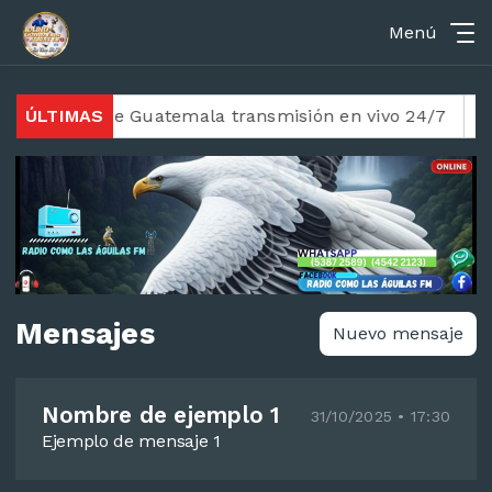
Menú
e el país de Guatemala transmisión en vivo 24/7
ÚLTIMAS
Rad
Mensajes
Nuevo mensaje
Nombre de ejemplo 1
31/10/2025 • 17:30
Ejemplo de mensaje 1