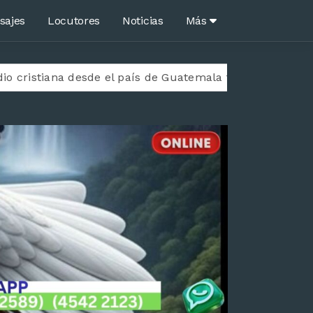
sajes
Locutores
Noticias
Más
ana desde el país de Guatemala transmisión en vivo 24/