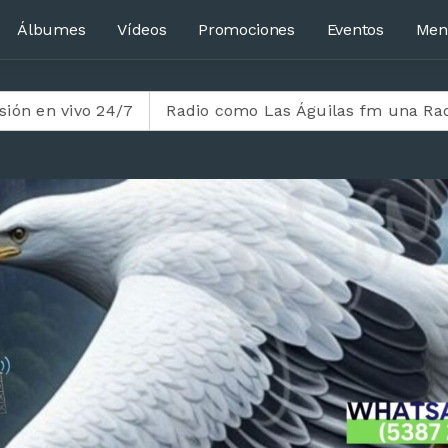
Álbumes
Vídeos
Promociones
Eventos
Men
vivo 24/7
Radio como Las Águilas fm una Radio cristi